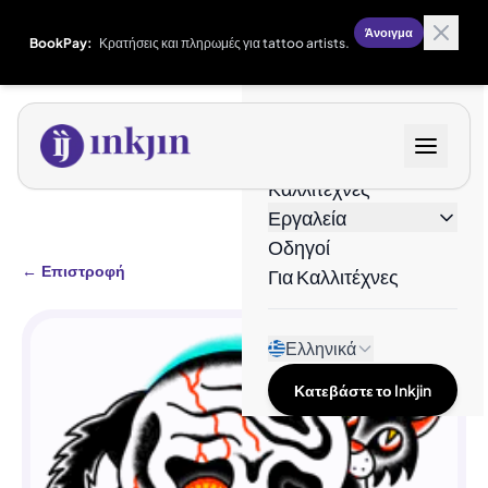
Άνοιγμα
BookPay:
Κρατήσεις και πληρωμές για tattoo artists.
Σχέδια
Καλλιτέχνες
Εργαλεία
Οδηγοί
←
Επιστροφή
Για Καλλιτέχνες
Ελληνικά
Κατεβάστε το Inkjin