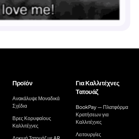
Προϊόν
Για Καλλιτέχνες
Τατουάζ
Ανακάλυψε Μοναδικά
Σχέδια
BookPay — Πλατφόρμα
Κρατήσεων για
Βρες Κορυφαίους
Καλλιτέχνες
Καλλιτέχνες
Λειτουργίες
Δοκιμή Τατουάζ με AR