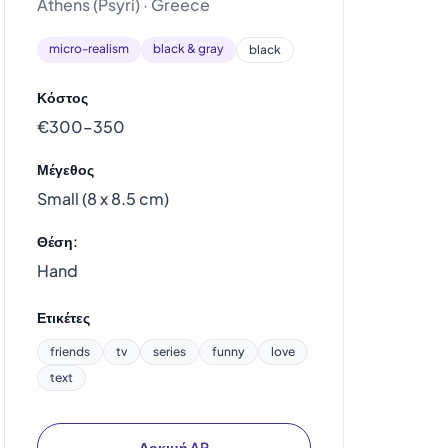
Athens (Psyri) · Greece
micro-realism
black & gray
black
Κόστος
€300–350
Μέγεθος
Small (8 x 8.5 cm)
Θέση:
Hand
Ετικέτες
friends
tv
series
funny
love
text
Δοκιμή AR