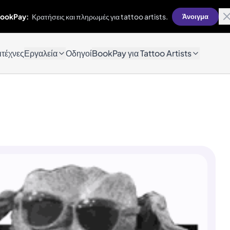
ookPay:
Κρατήσεις και πληρωμές για tattoo artists.
Άνοιγμα
ιτέχνες
Εργαλεία
Οδηγοί
BookPay για Tattoo Artists