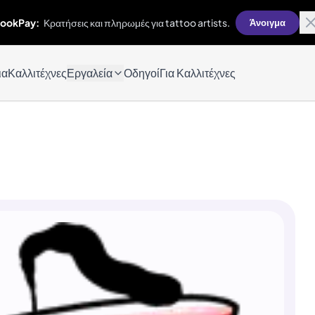
ookPay:
Κρατήσεις και πληρωμές για tattoo artists.
Άνοιγμα
ια
Καλλιτέχνες
Εργαλεία
Οδηγοί
Για Καλλιτέχνες