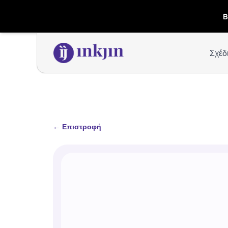
B
Σχέδ
←
Επιστροφή