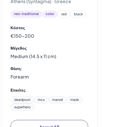
Athens (Syntagma) · Greece
neo-traditional
color
red
black
Κόστος
€150–200
Μέγεθος
Medium (14.5 x 11 cm)
Θέση:
Forearm
Ετικέτες
deadpool
mcu
marvel
mask
superhero
Δοκιμή AR