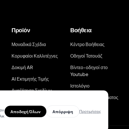
Προϊόν
Βοήθεια
Μοναδικά Σχέδια
Κέντρο Βοήθειας
Κορυφαίοι Καλλιτέχνες
Οδηγοί Τατουάζ
Δοκιμή AR
Βίντεο-οδηγοί στο
Youtube
AI Εκτιμητής Τιμής
Ιστολόγιο
Αναζήτηση Σχεδίων
Τατουάζ
Κατάσταση Συστήματος
τον
Προτιμήσεις
Αποδοχή Όλων
Απόρριψη
λικ