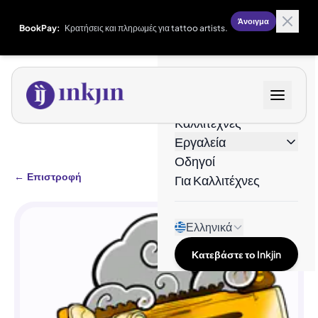
Άνοιγμα
BookPay:
Κρατήσεις και πληρωμές για tattoo artists.
Σχέδια
Καλλιτέχνες
Εργαλεία
Οδηγοί
←
Επιστροφή
Για Καλλιτέχνες
Ελληνικά
Κατεβάστε το Inkjin