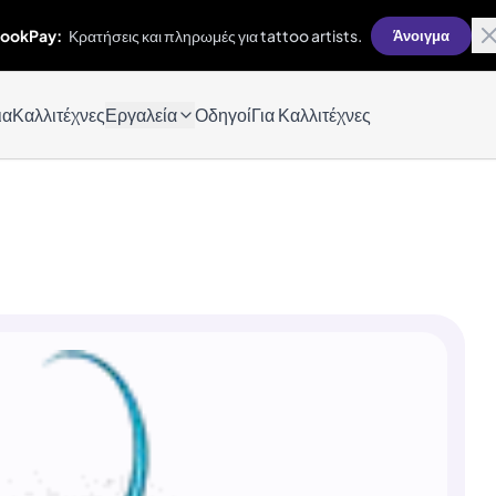
ookPay:
Κρατήσεις και πληρωμές για tattoo artists.
Άνοιγμα
ια
Καλλιτέχνες
Εργαλεία
Οδηγοί
Για Καλλιτέχνες