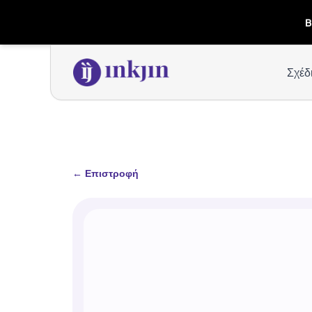
B
Σχέδ
←
Επιστροφή