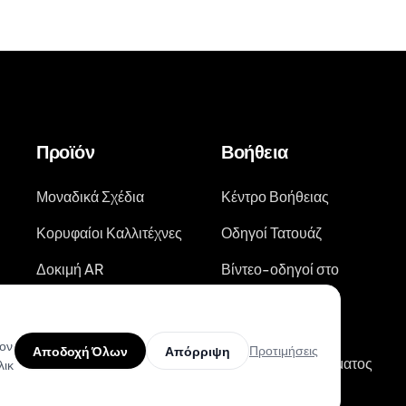
Προϊόν
Βοήθεια
Μοναδικά Σχέδια
Κέντρο Βοήθειας
Κορυφαίοι Καλλιτέχνες
Οδηγοί Τατουάζ
Δοκιμή AR
Βίντεο-οδηγοί στο
Youtube
AI Εκτιμητής Τιμής
Ιστολόγιο
Αναζήτηση Σχεδίων
τον
Προτιμήσεις
Αποδοχή Όλων
Απόρριψη
Τατουάζ
Κατάσταση Συστήματος
λικ