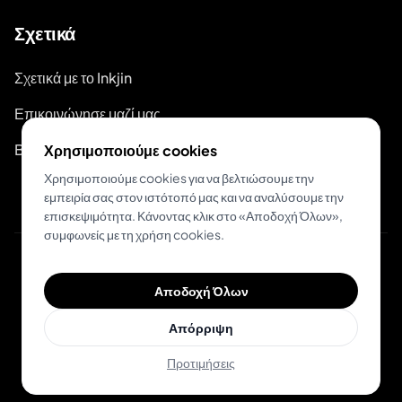
Σχετικά
Σχετικά με το Inkjin
Επικοινώνησε μαζί μας
Branding Kit
Χρησιμοποιούμε cookies
Χρησιμοποιούμε cookies για να βελτιώσουμε την
εμπειρία σας στον ιστότοπό μας και να αναλύσουμε την
επισκεψιμότητα. Κάνοντας κλικ στο «Αποδοχή Όλων»,
συμφωνείς με τη χρήση cookies.
© 2026 Inkjin
Αποδοχή Όλων
Πολιτική Απορρήτου
Όροι Χρήσης
DSA
Cookies
Απόρριψη
Προτιμήσεις