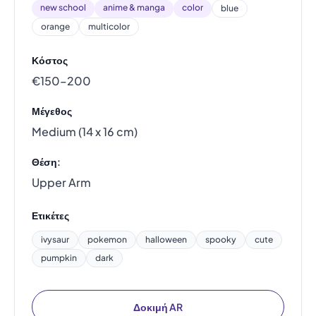
new school
anime & manga
color
blue
orange
multicolor
Κόστος
€150–200
Μέγεθος
Medium (14 x 16 cm)
Θέση:
Upper Arm
Ετικέτες
ivysaur
pokemon
halloween
spooky
cute
pumpkin
dark
Δοκιμή AR