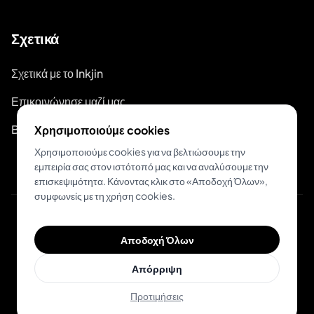
Σχετικά
Σχετικά με το Inkjin
Επικοινώνησε μαζί μας
Branding Kit
Χρησιμοποιούμε cookies
Χρησιμοποιούμε cookies για να βελτιώσουμε την
εμπειρία σας στον ιστότοπό μας και να αναλύσουμε την
επισκεψιμότητα. Κάνοντας κλικ στο «Αποδοχή Όλων»,
συμφωνείς με τη χρήση cookies.
© 2026 Inkjin
Αποδοχή Όλων
Πολιτική Απορρήτου
Όροι Χρήσης
DSA
Cookies
Απόρριψη
Προτιμήσεις