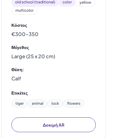
old school (traditional)
color
yellow
multicolor
Κόστος
€300–350
Μέγεθος
Large (25 x 20 cm)
Θέση:
Calf
Ετικέτες
tiger
animal
lock
flowers
Δοκιμή AR