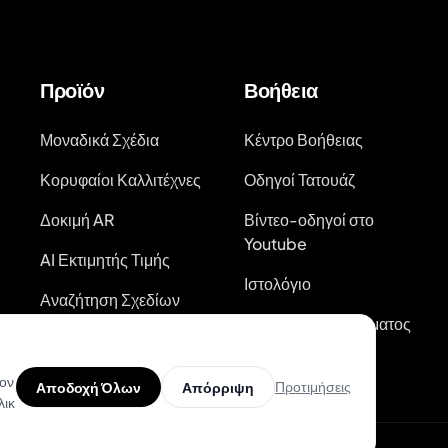
Προϊόν
Βοήθεια
Μοναδικά Σχέδια
Κέντρο Βοήθειας
Κορυφαίοι Καλλιτέχνες
Οδηγοί Τατουάζ
Δοκιμή AR
Βίντεο-οδηγοί στο
Youtube
AI Εκτιμητής Τιμής
Ιστολόγιο
Αναζήτηση Σχεδίων
Τατουάζ
Κατάσταση Συστήματος
τον
Προτιμήσεις
Αποδοχή Όλων
Απόρριψη
λικ