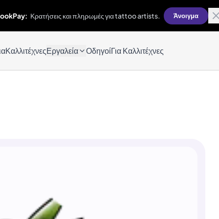
ookPay:
Κρατήσεις και πληρωμές για tattoo artists.
Άνοιγμα
ια
Καλλιτέχνες
Εργαλεία
Οδηγοί
Για Καλλιτέχνες