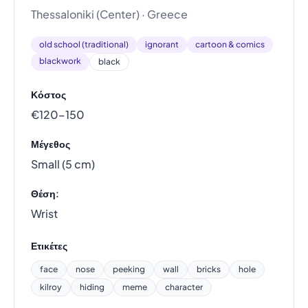
Thessaloniki (Center) · Greece
old school (traditional)
ignorant
cartoon & comics
blackwork
black
Κόστος
€120–150
Μέγεθος
Small (5 cm)
Θέση:
Wrist
Ετικέτες
face
nose
peeking
wall
bricks
hole
kilroy
hiding
meme
character