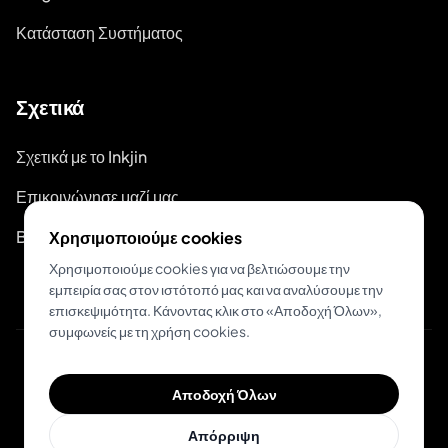
Κατάσταση Συστήματος
Σχετικά
Σχετικά με το Inkjin
Επικοινώνησε μαζί μας
Branding Kit
Χρησιμοποιούμε cookies
Χρησιμοποιούμε cookies για να βελτιώσουμε την
εμπειρία σας στον ιστότοπό μας και να αναλύσουμε την
επισκεψιμότητα. Κάνοντας κλικ στο «Αποδοχή Όλων»,
συμφωνείς με τη χρήση cookies.
© 2026 Inkjin
Αποδοχή Όλων
Πολιτική Απορρήτου
Όροι Χρήσης
DSA
Cookies
Απόρριψη