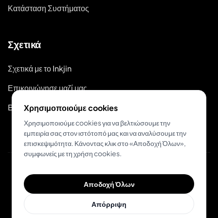
Κατάσταση Συστήματος
Σχετικά
Σχετικά με το Inkjin
Επικοινώνησε μαζί μας
Branding Kit
Χρησιμοποιούμε cookies
Χρησιμοποιούμε cookies για να βελτιώσουμε την
εμπειρία σας στον ιστότοπό μας και να αναλύσουμε την
επισκεψιμότητα. Κάνοντας κλικ στο «Αποδοχή Όλων»,
συμφωνείς με τη χρήση cookies.
© 2026 Inkjin
Αποδοχή Όλων
Πολιτική Απορρήτου
Όροι Χρήσης
DSA
Cookies
Απόρριψη