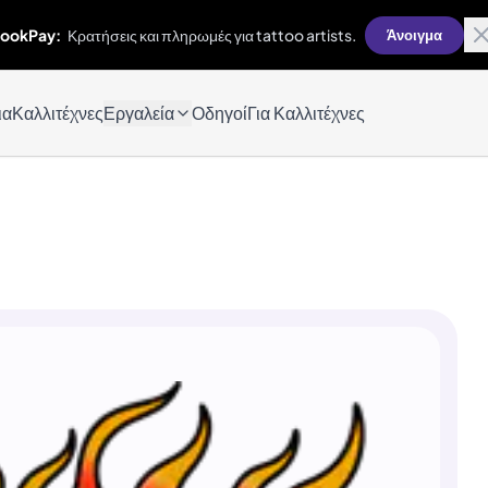
ookPay:
Κρατήσεις και πληρωμές για tattoo artists.
Άνοιγμα
ια
Καλλιτέχνες
Εργαλεία
Οδηγοί
Για Καλλιτέχνες