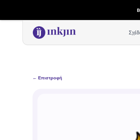
B
Σχέδ
←
Επιστροφή