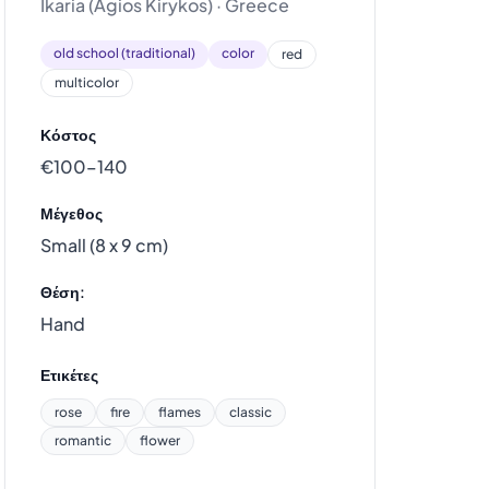
Ikaria (Agios Kirykos) · Greece
old school (traditional)
color
red
multicolor
Κόστος
€100–140
Μέγεθος
Small (8 x 9 cm)
Θέση:
Hand
Ετικέτες
rose
fire
flames
classic
romantic
flower