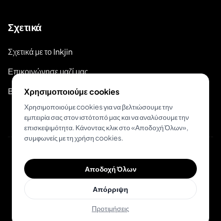
Σχετικά
Σχετικά με το Inkjin
Επικοινώνησε μαζί μας
Branding Kit
Χρησιμοποιούμε cookies
Χρησιμοποιούμε cookies για να βελτιώσουμε την
εμπειρία σας στον ιστότοπό μας και να αναλύσουμε την
επισκεψιμότητα. Κάνοντας κλικ στο «Αποδοχή Όλων»,
συμφωνείς με τη χρήση cookies.
© 2026 Inkjin
Αποδοχή Όλων
Πολιτική Απορρήτου
Όροι Χρήσης
DSA
Cookies
Απόρριψη
Προτιμήσεις