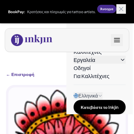
Άνοιγμα
BookPay:
Κρατήσεις και πληρωμές για tattoo artists.
Σχέδια
Καλλιτέχνες
Εργαλεία
Οδηγοί
←
Επιστροφή
Για Καλλιτέχνες
Ελληνικά
Κατεβάστε το Inkjin