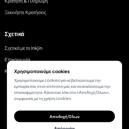
Κράτηση & Πληρωμή
Ξεκινήστε Κρατήσεις
Σχετικά
Σχετικά με το Inkjin
Επικοινωνία
Κιτ Επωνυμίας
Χρησιμοποιούμε cookies
Χρησιμοποιούμε cookies για να βελτιώσουμε την
εμπειρία σας στον ιστότοπό μας και να αναλύσουμε την
επισκεψιμότητα. Κάνοντας κλικ στο «Αποδοχή Όλων»,
συμφωνείς με τη χρήση cookies.
© 2026 Inkjin
Αποδοχή Όλων
Πολιτική Απορρήτου
Όροι Χρήσης
Απόρριψη