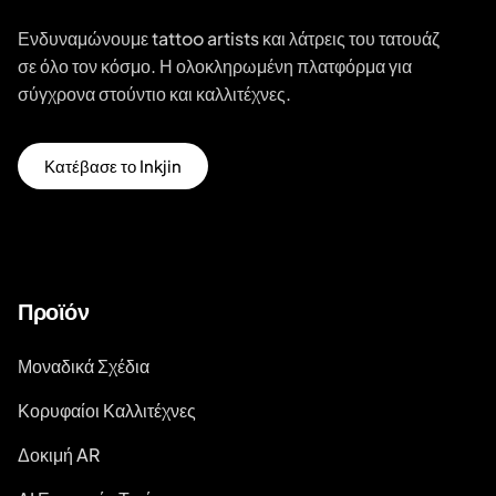
Ενδυναμώνουμε tattoo artists και λάτρεις του τατουάζ
σε όλο τον κόσμο. Η ολοκληρωμένη πλατφόρμα για
σύγχρονα στούντιο και καλλιτέχνες.
Κατέβασε το Inkjin
Προϊόν
Μοναδικά Σχέδια
Κορυφαίοι Καλλιτέχνες
Δοκιμή AR