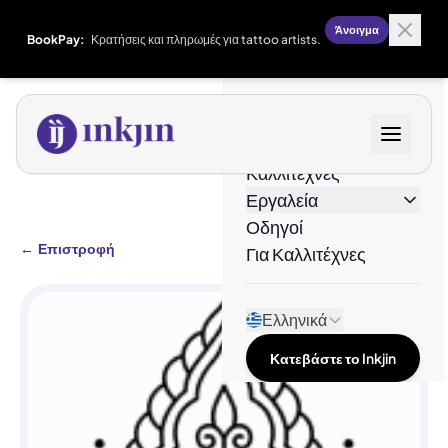
Άνοιγμα
BookPay:
Κρατήσεις και πληρωμές για tattoo artists.
Σχέδια
Καλλιτέχνες
Εργαλεία
Οδηγοί
←
Επιστροφή
Για Καλλιτέχνες
Ελληνικά
Κατεβάστε το Inkjin