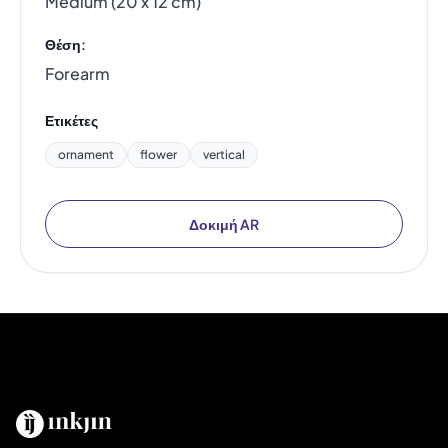
Medium (20 x 12 cm)
Θέση:
Forearm
Ετικέτες
ornament
flower
vertical
Δοκιμή AR