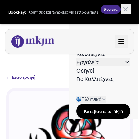
Άνοιγμα
BookPay:
Κρατήσεις και πληρωμές για tattoo artists.
Σχέδια
Καλλιτέχνες
Εργαλεία
Οδηγοί
←
Επιστροφή
Για Καλλιτέχνες
Ελληνικά
Κατεβάστε το Inkjin