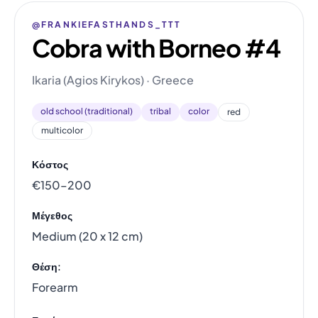
@FRANKIEFASTHANDS_TTT
Cobra with Borneo #4
Ikaria (Agios Kirykos) · Greece
old school (traditional)
tribal
color
red
multicolor
Κόστος
€150–200
Μέγεθος
Medium (20 x 12 cm)
Θέση:
Forearm