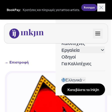
Άνοιγμα
BookPay:
Κρατήσεις και πληρωμές για tattoo artists.
Σχέδια
Καλλιτέχνες
Εργαλεία
Οδηγοί
←
Επιστροφή
Για Καλλιτέχνες
Ελληνικά
Κατεβάστε το Inkjin