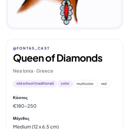
@FONTAS_CAST
Queen of Diamonds
Nea Ionia · Greece
old school (traditional)
color
multicolor
red
Κόστος
€180–250
Μέγεθος
Medium (12 x 6.5 cm)