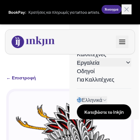
Άνοιγμα
BookPay:
Κρατήσεις και πληρωμές για tattoo artists.
Σχέδια
Καλλιτέχνες
Εργαλεία
Οδηγοί
←
Επιστροφή
Για Καλλιτέχνες
Ελληνικά
Κατεβάστε το Inkjin