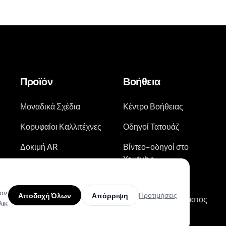
Προϊόν
Βοήθεια
Μοναδικά Σχέδια
Κέντρο Βοήθειας
Κορυφαίοι Καλλιτέχνες
Οδηγοί Τατουάζ
Δοκιμή AR
Βίντεο-οδηγοί στο
Youtube
AI Εκτιμητής Τιμής
Ιστολόγιο
Αναζήτηση Σχεδίων
τον
Προτιμήσεις
Αποδοχή Όλων
Απόρριψη
Τατουάζ
Κατάσταση Συστήματος
λικ