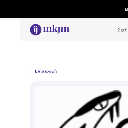
B
Σχέδ
←
Επιστροφή