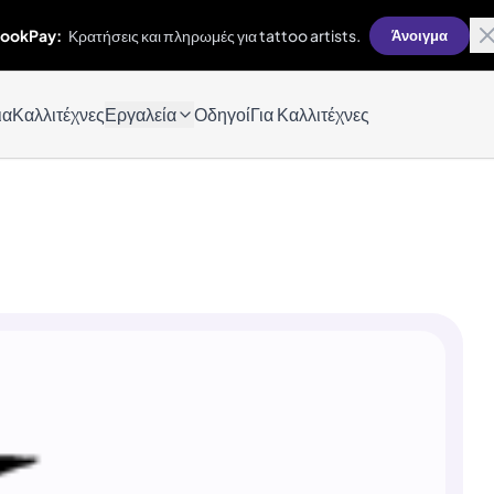
ookPay:
Κρατήσεις και πληρωμές για tattoo artists.
Άνοιγμα
ια
Καλλιτέχνες
Εργαλεία
Οδηγοί
Για Καλλιτέχνες