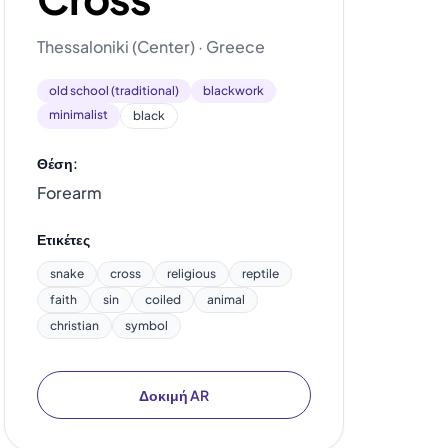
Thessaloniki (Center) · Greece
old school (traditional)
blackwork
minimalist
black
Θέση:
Forearm
Ετικέτες
snake
cross
religious
reptile
faith
sin
coiled
animal
christian
symbol
Δοκιμή AR