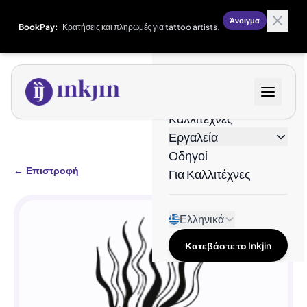
Άνοιγμα
BookPay:
Κρατήσεις και πληρωμές για tattoo artists.
Σχέδια
Καλλιτέχνες
Εργαλεία
Οδηγοί
←
Επιστροφή
Για Καλλιτέχνες
Ελληνικά
Κατεβάστε το Inkjin