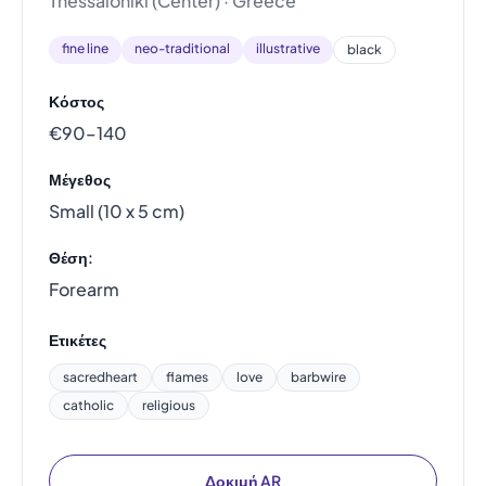
Thessaloniki (Center) · Greece
fine line
neo-traditional
illustrative
black
Κόστος
€90–140
Μέγεθος
Small (10 x 5 cm)
Θέση:
Forearm
Ετικέτες
sacredheart
flames
love
barbwire
catholic
religious
Δοκιμή AR