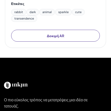
Ετικέτες
rabbit
dark
animal
sparkle
cute
transendence
Δοκιμή AR
Ο πιο εύκολος τρόπος να μετατρέψεις μια ιδέα σε
τατουάζ.