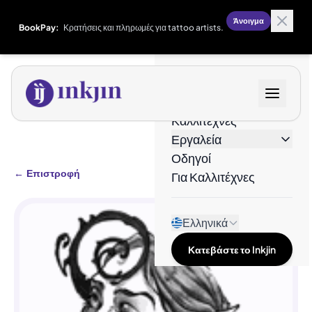
Άνοιγμα
BookPay:
Κρατήσεις και πληρωμές για tattoo artists.
Σχέδια
Καλλιτέχνες
Εργαλεία
Οδηγοί
←
Επιστροφή
Για Καλλιτέχνες
Ελληνικά
Κατεβάστε το Inkjin