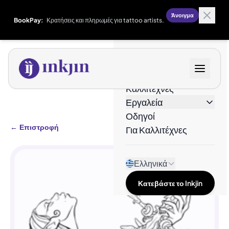
Άνοιγμα
BookPay:
Κρατήσεις και πληρωμές για tattoo artists.
Σχέδια
Καλλιτέχνες
Εργαλεία
Οδηγοί
←
Επιστροφή
Για Καλλιτέχνες
Ελληνικά
Κατεβάστε το Inkjin