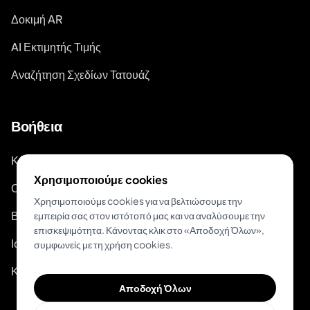
Δοκιμή AR
AI Εκτιμητής Τιμής
Αναζήτηση Σχεδίων Τατουάζ
Βοήθεια
Κέντρο Βοήθειας
Χρησιμοποιούμε cookies
Οδηγοί Τατουάζ
Χρησιμοποιούμε cookies για να βελτιώσουμε την
Βίντεο-οδηγοί στο Youtube
εμπειρία σας στον ιστότοπό μας και να αναλύσουμε την
επισκεψιμότητα. Κάνοντας κλικ στο «Αποδοχή Όλων»,
Ιστολόγιο
συμφωνείς με τη χρήση cookies.
Κατάσταση Συστήματος
Αποδοχή Όλων