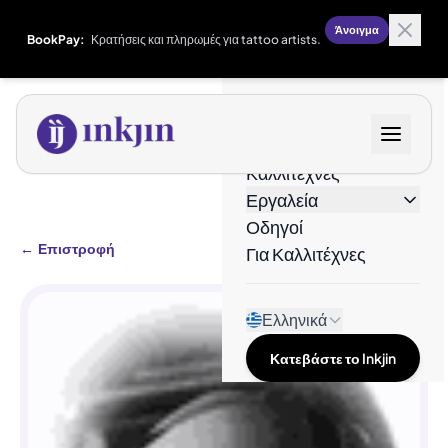
Άνοιγμα
BookPay:
Κρατήσεις και πληρωμές για tattoo artists.
Σχέδια
Καλλιτέχνες
Εργαλεία
Οδηγοί
←
Επιστροφή
Για Καλλιτέχνες
Ελληνικά
Κατεβάστε το Inkjin