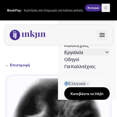
Άνοιγμα
BookPay:
Κρατήσεις και πληρωμές για tattoo artists.
Σχέδια
Καλλιτέχνες
Εργαλεία
Οδηγοί
←
Επιστροφή
Για Καλλιτέχνες
Ελληνικά
Κατεβάστε το Inkjin