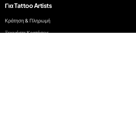
Για Tattoo Artists
Κράτηση & Πληρωμή
Ξεκινήστε Κρατήσεις
Σχετικά
Σχετικά με το Inkjin
Επικοινωνία
Κιτ Επωνυμίας