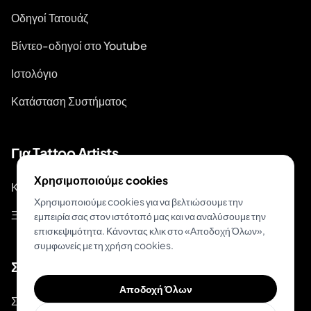
Οδηγοί Τατουάζ
Βίντεο-οδηγοί στο Youtube
Ιστολόγιο
Κατάσταση Συστήματος
Για Tattoo Artists
Χρησιμοποιούμε cookies
Κράτηση & Πληρωμή
Χρησιμοποιούμε cookies για να βελτιώσουμε την
Ξεκινήστε Κρατήσεις
εμπειρία σας στον ιστότοπό μας και να αναλύσουμε την
επισκεψιμότητα. Κάνοντας κλικ στο «Αποδοχή Όλων»,
συμφωνείς με τη χρήση cookies.
Σχετικά
Αποδοχή Όλων
Σχετικά με το Inkjin