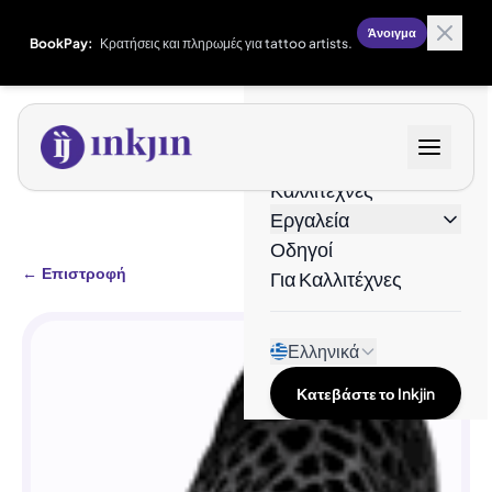
Άνοιγμα
BookPay:
Κρατήσεις και πληρωμές για tattoo artists.
Σχέδια
Καλλιτέχνες
Εργαλεία
Οδηγοί
←
Επιστροφή
Για Καλλιτέχνες
Ελληνικά
Κατεβάστε το Inkjin