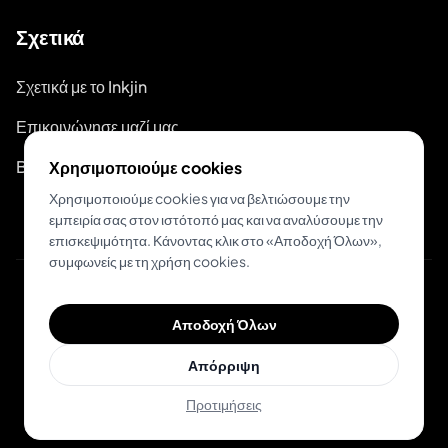
Σχετικά
Σχετικά με το Inkjin
Επικοινώνησε μαζί μας
Branding Kit
Χρησιμοποιούμε cookies
Χρησιμοποιούμε cookies για να βελτιώσουμε την
εμπειρία σας στον ιστότοπό μας και να αναλύσουμε την
επισκεψιμότητα. Κάνοντας κλικ στο «Αποδοχή Όλων»,
συμφωνείς με τη χρήση cookies.
© 2026 Inkjin
Αποδοχή Όλων
Πολιτική Απορρήτου
Όροι Χρήσης
DSA
Cookies
Απόρριψη
Προτιμήσεις