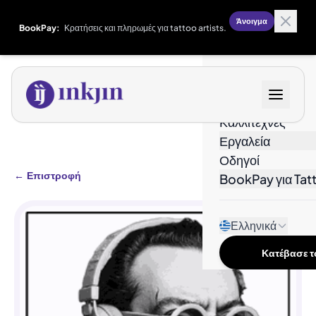
Άνοιγμα
BookPay:
Κρατήσεις και πληρωμές για tattoo artists.
Σχέδια
Καλλιτέχνες
Εργαλεία
Οδηγοί
←
Επιστροφή
BookPay για Tatt
Ελληνικά
Κατέβασε το