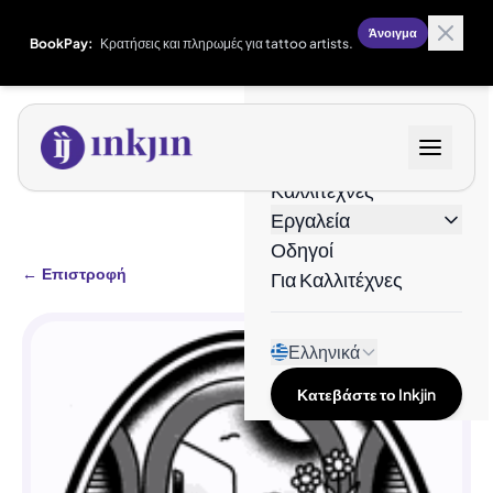
Άνοιγμα
BookPay:
Κρατήσεις και πληρωμές για tattoo artists.
Σχέδια
Καλλιτέχνες
Εργαλεία
Οδηγοί
←
Επιστροφή
Για Καλλιτέχνες
Ελληνικά
Κατεβάστε το Inkjin