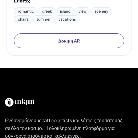
Ετικέτες
romantic
greek
island
view
scenery
chairs
summer
vacations
Δοκιμή AR
Ενδυναμώνουμε tattoo artists και λάτρεις του τατουάζ
σε όλο τον κόσμο. Η ολοκληρωμένη πλατφόρμα για
σύγχρονα στούντιο και καλλιτέχνες.