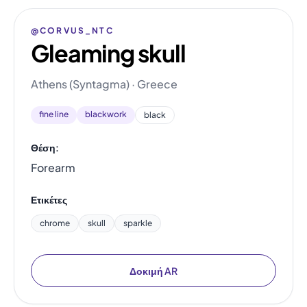
@CORVUS_NTC
Gleaming skull
Athens (Syntagma) · Greece
fine line
blackwork
black
Θέση:
Forearm
Ετικέτες
chrome
skull
sparkle
Δοκιμή AR