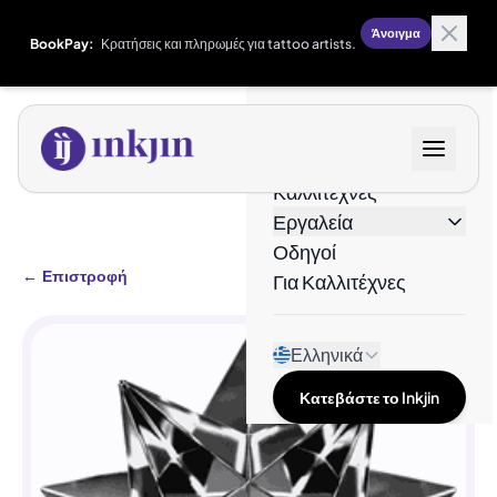
Άνοιγμα
BookPay:
Κρατήσεις και πληρωμές για tattoo artists.
Σχέδια
Καλλιτέχνες
Εργαλεία
Οδηγοί
←
Επιστροφή
Για Καλλιτέχνες
Ελληνικά
Κατεβάστε το Inkjin