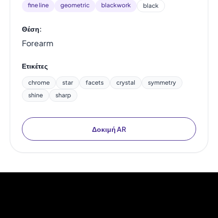
fine line
geometric
blackwork
black
Θέση:
Forearm
Ετικέτες
chrome
star
facets
crystal
symmetry
shine
sharp
Δοκιμή AR