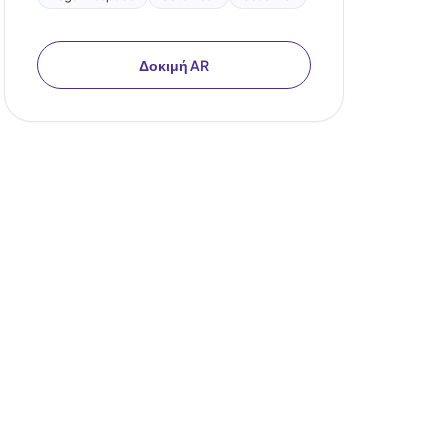
Δοκιμή AR