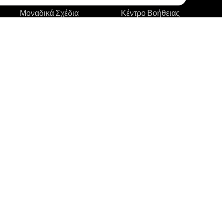
Μοναδικά Σχέδια
Κέντρο Βοήθειας
Κορυφαίοι Καλλιτέχνες
Οδηγοί Τατουάζ
Δοκιμή AR
Βίντεο-οδηγοί στο
Youtube
AI Εκτιμητής Τιμής
Ιστολόγιο
Αναζήτηση Σχεδίων
Τατουάζ
Κατάσταση Συστήματος