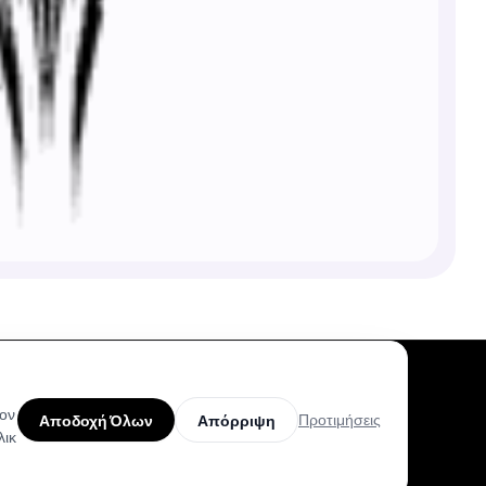
τον
Προτιμήσεις
Αποδοχή Όλων
Απόρριψη
λικ
Προϊόν
Βοήθεια