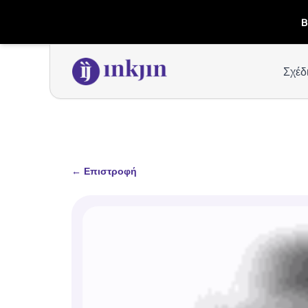
B
Σχέδ
←
Επιστροφή