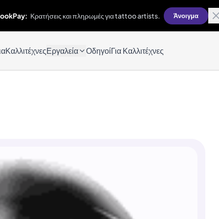
ookPay:
Κρατήσεις και πληρωμές για tattoo artists.
Άνοιγμα
ια
Καλλιτέχνες
Εργαλεία
Οδηγοί
Για Καλλιτέχνες