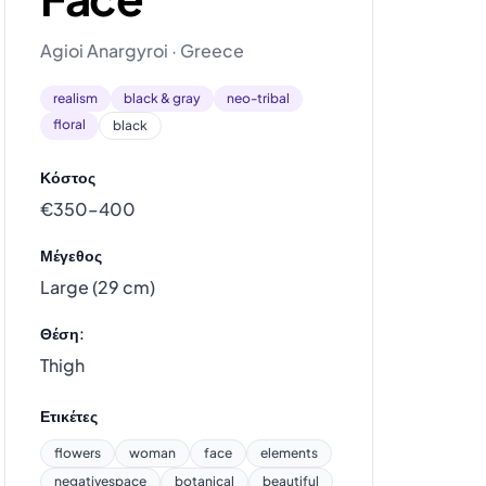
Agioi Anargyroi · Greece
realism
black & gray
neo-tribal
floral
black
Κόστος
€350–400
Μέγεθος
Large (29 cm)
Θέση:
Thigh
Ετικέτες
flowers
woman
face
elements
negativespace
botanical
beautiful