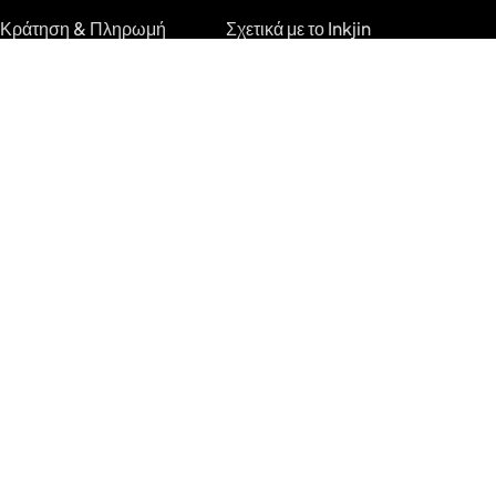
Κράτηση & Πληρωμή
Σχετικά με το Inkjin
Ξεκινήστε Κρατήσεις
Επικοινωνία
Κιτ Επωνυμίας