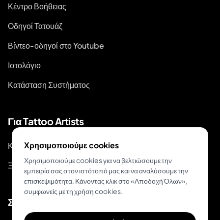
Κέντρο Βοήθειας
Οδηγοί Τατουάζ
Βίντεο-οδηγοί στο Youtube
Ιστολόγιο
Κατάσταση Συστήματος
Για Tattoo Artists
Χρησιμοποιούμε cookies
Κράτηση & Πληρωμή
Χρησιμοποιούμε cookies για να βελτιώσουμε την
Ξεκινήστε Κρατήσεις
εμπειρία σας στον ιστότοπό μας και να αναλύσουμε την
επισκεψιμότητα. Κάνοντας κλικ στο «Αποδοχή Όλων»,
συμφωνείς με τη χρήση cookies.
Σχετικά