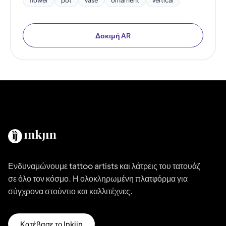
flower
pot
vase
ornament
vertical
Δοκιμή AR
Ενδυναμώνουμε tattoo artists και λάτρεις του τατουάζ
σε όλο τον κόσμο. Η ολοκληρωμένη πλατφόρμα για
σύγχρονα στούντιο και καλλιτέχνες.
Κατέβασε το Inkjin