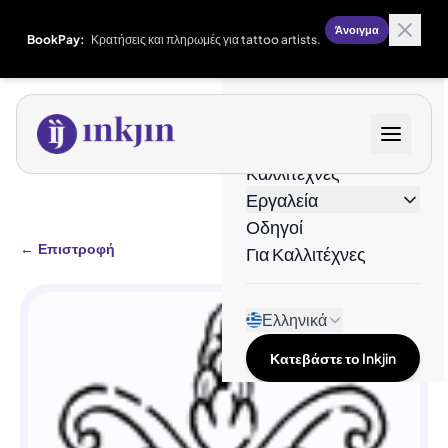
Άνοιγμα
BookPay:
Κρατήσεις και πληρωμές για tattoo artists.
Σχέδια
Καλλιτέχνες
Εργαλεία
Οδηγοί
←
Επιστροφή
Για Καλλιτέχνες
Ελληνικά
Κατεβάστε το Inkjin