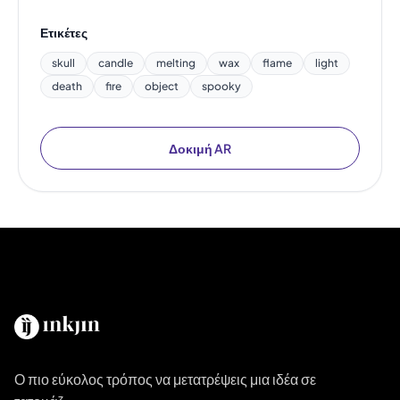
Ετικέτες
skull
candle
melting
wax
flame
light
death
fire
object
spooky
Δοκιμή AR
Ο πιο εύκολος τρόπος να μετατρέψεις μια ιδέα σε