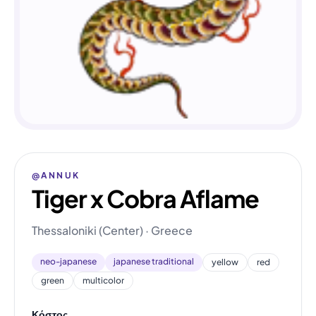
@ANNUK
Tiger x Cobra Aflame
Thessaloniki (Center) · Greece
neo-japanese
japanese traditional
yellow
red
green
multicolor
Κόστος