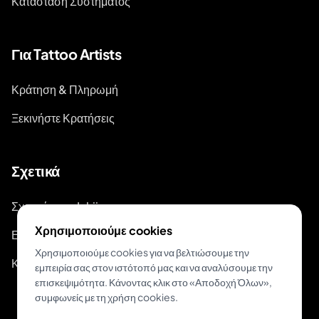
Κατάσταση Συστήματος
Για Tattoo Artists
Κράτηση & Πληρωμή
Ξεκινήστε Κρατήσεις
Σχετικά
Σχετικά με το Inkjin
Χρησιμοποιούμε cookies
Επικοινωνία
Χρησιμοποιούμε cookies για να βελτιώσουμε την
Κιτ Επωνυμίας
εμπειρία σας στον ιστότοπό μας και να αναλύσουμε την
επισκεψιμότητα. Κάνοντας κλικ στο «Αποδοχή Όλων»,
συμφωνείς με τη χρήση cookies.