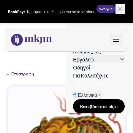
Άνοιγμα
BookPay:
Κρατήσεις και πληρωμές για tattoo artists.
Σχέδια
Καλλιτέχνες
Εργαλεία
Οδηγοί
←
Επιστροφή
Για Καλλιτέχνες
Ελληνικά
Κατεβάστε το Inkjin