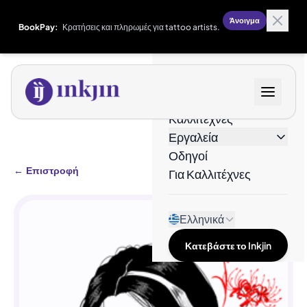
Άνοιγμα
BookPay:
Κρατήσεις και πληρωμές για tattoo artists.
Σχέδια
Καλλιτέχνες
Εργαλεία
Οδηγοί
←
Επιστροφή
Για Καλλιτέχνες
Ελληνικά
Κατεβάστε το Inkjin