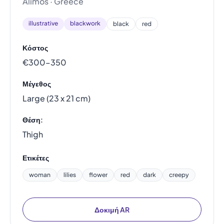
Alimos · Greece
illustrative
blackwork
black
red
Κόστος
€300–350
Μέγεθος
Large (23 x 21 cm)
Θέση:
Thigh
Ετικέτες
woman
lilies
flower
red
dark
creepy
Δοκιμή AR