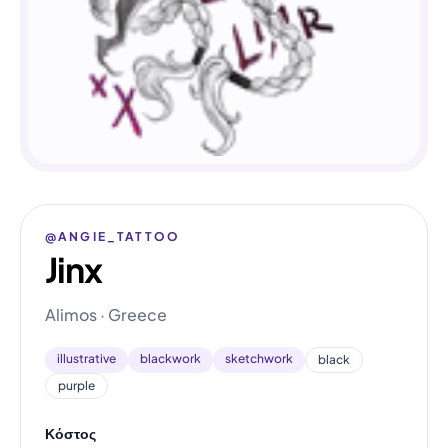
@ANGIE_TATTOO
Jinx
Alimos · Greece
illustrative
blackwork
sketchwork
black
purple
Κόστος