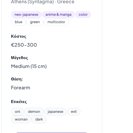
Athens (Syntagma) · Greece
neo-japanese
anime & manga
color
blue
green
multicolor
Κόστος
€250–300
Μέγεθος
Medium (15 cm)
Θέση:
Forearm
Ετικέτες
oni
demon
japanese
evil
woman
dark