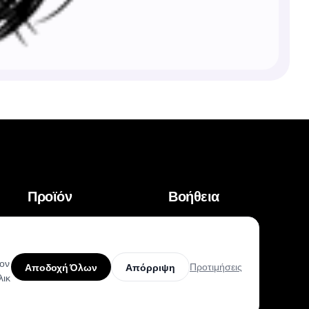
Προϊόν
Βοήθεια
Μοναδικά Σχέδια
Κέντρο Βοήθειας
Κορυφαίοι Καλλιτέχνες
Οδηγοί Τατουάζ
τον
Προτιμήσεις
Αποδοχή Όλων
Απόρριψη
λικ
Δοκιμή AR
Βίντεο-οδηγοί στο
Youtube