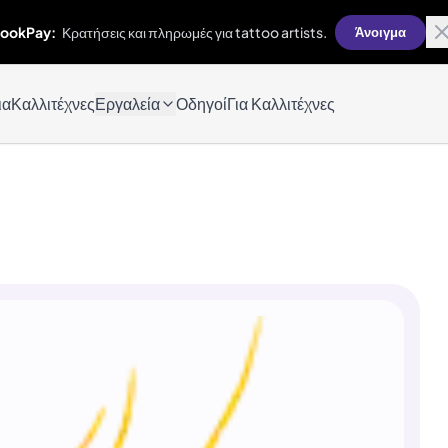
ookPay:
Κρατήσεις και πληρωμές για tattoo artists.
Άνοιγμα
ια
Καλλιτέχνες
Εργαλεία
Οδηγοί
Για Καλλιτέχνες