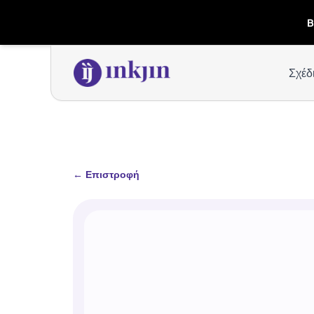
B
Σχέδ
←
Επιστροφή