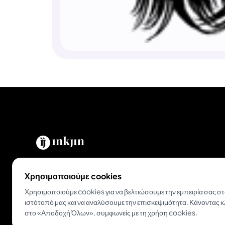
Ενδυναμώνουμε tattoo artists και λάτρεις του
Χρησιμοποιούμε cookies
τατουάζ σε όλο τον κόσμο. Η ολοκληρωμένη
Χρησιμοποιούμε cookies για να βελτιώσουμε την εμπειρία σας σ
πλατφόρμα για σύγχρονα στούντιο και
ιστότοπό μας και να αναλύσουμε την επισκεψιμότητα. Κάνοντας κ
καλλιτέχνες.
στο «Αποδοχή Όλων», συμφωνείς με τη χρήση cookies.