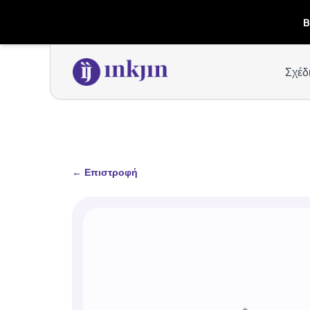
B
Σχέδ
←
Επιστροφή