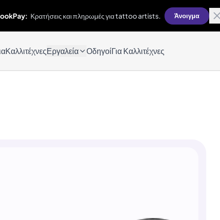
ookPay:
Κρατήσεις και πληρωμές για tattoo artists.
Άνοιγμα
ια
Καλλιτέχνες
Εργαλεία
Οδηγοί
Για Καλλιτέχνες