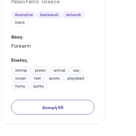
Palaio Faliro · Greece
illustrative
blackwork
dotwork
black
Θέση:
Forearm
Ετικέτες
shrimp
prawn
animal
sea
ocean
text
quote
playdead
funny
quirky
Δοκιμή AR