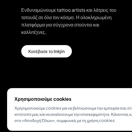
Ενδυναμώνουμε tattoo artists και λάτρεις του
τατουάζ σε όλο τον κόσμο. Η ολοκληρωμένη
πλατφόρμα για σύγχρονα στούντιο και
καλλιτέχνες.
Κατέβασε το Inkjin
Χρησιμοποιούμε cookies
© 2026 Inkjin
Πολιτική Απορρήτου
Όροι Χρήσης
Χρησιμοποιούμε cookies για να βελτιώσουμε την εμπειρία σας σ
ιστότοπό μας και να αναλύσουμε την επισκεψιμότητα. Κάνοντας κ
στο «Αποδοχή Όλων», συμφωνείς με τη χρήση cookies.