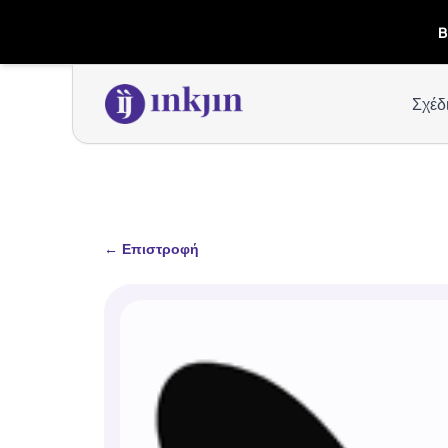
B
Σχέδ
←
Επιστροφή