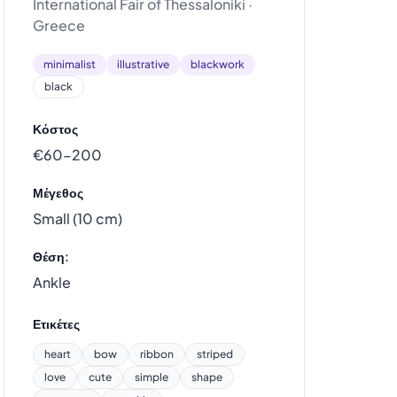
International Fair of Thessaloniki ·
Greece
minimalist
illustrative
blackwork
black
Κόστος
€60–200
Μέγεθος
Small (10 cm)
Θέση:
Ankle
Ετικέτες
heart
bow
ribbon
striped
love
cute
simple
shape