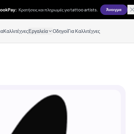
ookPay:
Κρατήσεις και πληρωμές για tattoo artists.
Άνοιγμα
ια
Καλλιτέχνες
Εργαλεία
Οδηγοί
Για Καλλιτέχνες