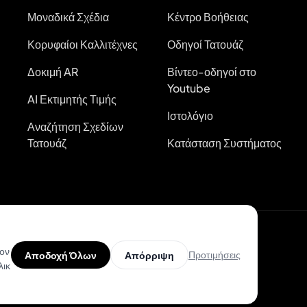
Μοναδικά Σχέδια
Κέντρο Βοήθειας
Κορυφαίοι Καλλιτέχνες
Οδηγοί Τατουάζ
Δοκιμή AR
Βίντεο-οδηγοί στο
Youtube
AI Εκτιμητής Τιμής
Ιστολόγιο
Αναζήτηση Σχεδίων
Τατουάζ
Κατάσταση Συστήματος
τον
Προτιμήσεις
Αποδοχή Όλων
Απόρριψη
λικ