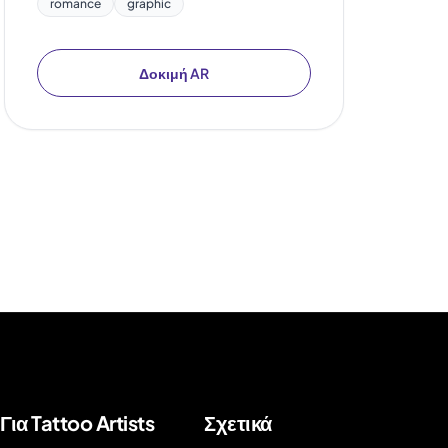
romance
graphic
Δοκιμή AR
Για Tattoo Artists
Σχετικά