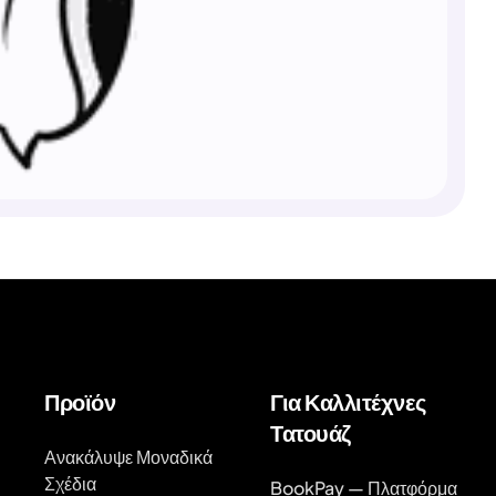
Προϊόν
Για Καλλιτέχνες
Τατουάζ
Ανακάλυψε Μοναδικά
Σχέδια
BookPay — Πλατφόρμα