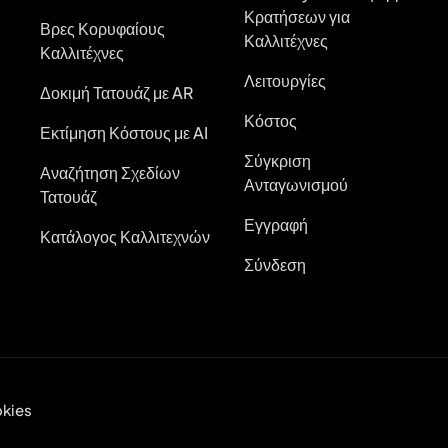
Κρατήσεων για
Βρες Κορυφαίους
Καλλιτέχνες
Καλλιτέχνες
Λειτουργίες
Δοκιμή Τατουάζ με AR
Κόστος
Εκτίμηση Κόστους με AI
Σύγκριση
Αναζήτηση Σχεδίων
Ανταγωνισμού
Τατουάζ
Εγγραφή
Κατάλογος Καλλιτεχνών
Σύνδεση
kies