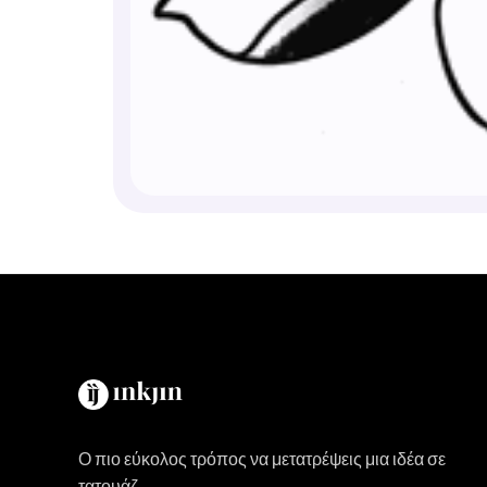
Ο πιο εύκολος τρόπος να μετατρέψεις μια ιδέα σε
τατουάζ.