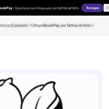
ookPay:
Κρατήσεις και πληρωμές για tattoo artists.
Άνοιγμα
ιτέχνες
Εργαλεία
Οδηγοί
BookPay για Tattoo Artists