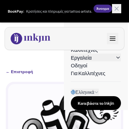
Άνοιγμα
BookPay:
Κρατήσεις και πληρωμές για tattoo artists.
Σχέδια
Καλλιτέχνες
Εργαλεία
Οδηγοί
←
Επιστροφή
Για Καλλιτέχνες
Ελληνικά
Κατεβάστε το Inkjin