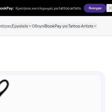
ookPay:
Κρατήσεις και πληρωμές για tattoo artists.
Άνοιγμα
ιτέχνες
Εργαλεία
Οδηγοί
BookPay για Tattoo Artists