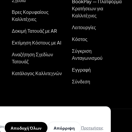
Σχέδια
BookPay — Πλατφόρμα
Κρατήσεων για
Βρες Κορυφαίους
Καλλιτέχνες
Καλλιτέχνες
Λειτουργίες
Δοκιμή Τατουάζ με AR
Κόστος
Εκτίμηση Κόστους με AI
Σύγκριση
Αναζήτηση Σχεδίων
Ανταγωνισμού
Τατουάζ
Εγγραφή
Κατάλογος Καλλιτεχνών
Σύνδεση
kies
τον
Προτιμήσεις
Αποδοχή Όλων
Απόρριψη