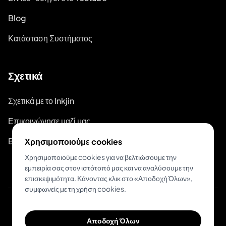
Blog
Κατάσταση Συστήματος
Σχετικά
Σχετικά με το Inkjin
Επικοινώνησε μαζί μας
Branding Kit
Χρησιμοποιούμε cookies
Χρησιμοποιούμε cookies για να βελτιώσουμε την
εμπειρία σας στον ιστότοπό μας και να αναλύσουμε την
επισκεψιμότητα. Κάνοντας κλικ στο «Αποδοχή Όλων»,
συμφωνείς με τη χρήση cookies.
© 2026 Inkjin
Αποδοχή Όλων
Πολιτική Απορρήτου
Όροι Χρήσης
DSA
Cookies