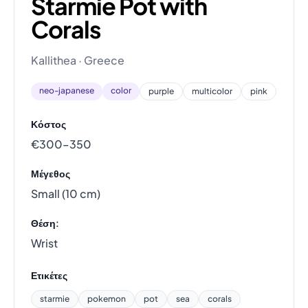
Starmie Pot with
Corals
Kallithea · Greece
neo-japanese
color
purple
multicolor
pink
Κόστος
€300–350
Μέγεθος
Small (10 cm)
Θέση:
Wrist
Ετικέτες
starmie
pokemon
pot
sea
corals