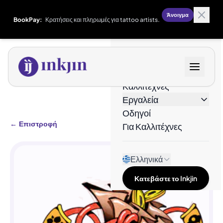
Άνοιγμα
BookPay:
Κρατήσεις και πληρωμές για tattoo artists.
Σχέδια
Καλλιτέχνες
Εργαλεία
Οδηγοί
←
Επιστροφή
Για Καλλιτέχνες
Ελληνικά
Κατεβάστε το Inkjin