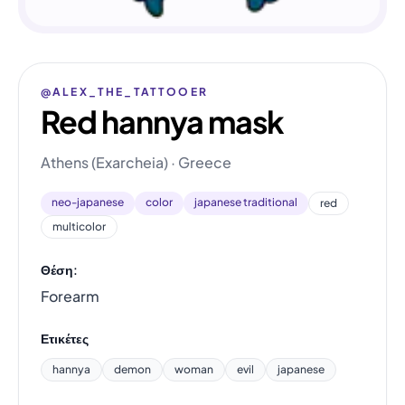
@ALEX_THE_TATTOOER
Red hannya mask
Athens (Exarcheia) · Greece
neo-japanese
color
japanese traditional
red
multicolor
Θέση:
Forearm
Ετικέτες
hannya
demon
woman
evil
japanese