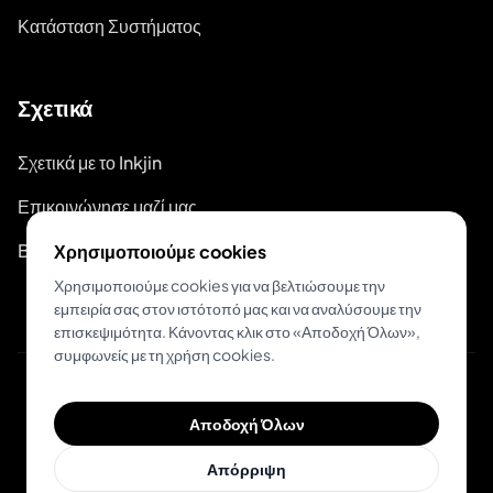
Κατάσταση Συστήματος
Σχετικά
Σχετικά με το Inkjin
Επικοινώνησε μαζί μας
Branding Kit
Χρησιμοποιούμε cookies
Χρησιμοποιούμε cookies για να βελτιώσουμε την
εμπειρία σας στον ιστότοπό μας και να αναλύσουμε την
επισκεψιμότητα. Κάνοντας κλικ στο «Αποδοχή Όλων»,
συμφωνείς με τη χρήση cookies.
© 2026 Inkjin
Αποδοχή Όλων
Πολιτική Απορρήτου
Όροι Χρήσης
DSA
Cookies
Απόρριψη