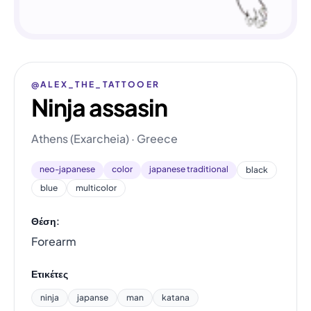
@ALEX_THE_TATTOOER
Ninja assasin
Athens (Exarcheia) · Greece
neo-japanese
color
japanese traditional
black
blue
multicolor
Θέση:
Forearm
Ετικέτες
ninja
japanse
man
katana