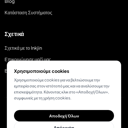
Blog
Κατάσταση Συστήματος
Σχετικά
Σχετικά με το Inkjin
Επικοινώνησε μαζί μας
Branding Kit
Χρησιμοποιούμε cookies
Χρησιμοποιούμε cookies για να βελτιώσουμε την
εμπειρία σας στον ιστότοπό μας και να αναλύσουμε την
επισκεψιμότητα. Κάνοντας κλικ στο «Αποδοχή Όλων»,
συμφωνείς με τη χρήση cookies.
© 2026 Inkjin
Αποδοχή Όλων
Πολιτική Απορρήτου
Όροι Χρήσης
DSA
Cookies
Απόρριψη