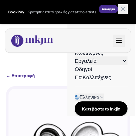
Άνοιγμα
BookPay:
Κρατήσεις και πληρωμές για tattoo artists.
Σχέδια
Καλλιτέχνες
Εργαλεία
Οδηγοί
←
Επιστροφή
Για Καλλιτέχνες
Ελληνικά
Κατεβάστε το Inkjin