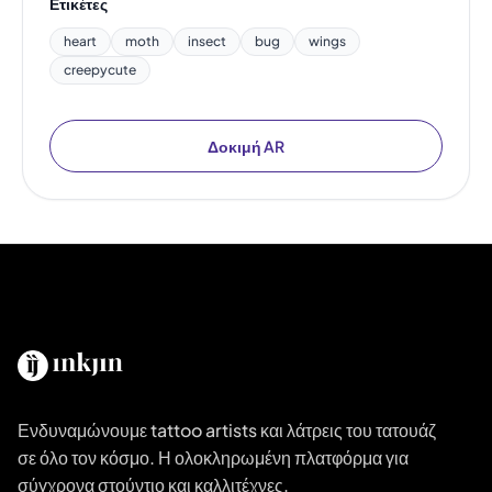
Ετικέτες
heart
moth
insect
bug
wings
creepycute
Δοκιμή AR
Ενδυναμώνουμε tattoo artists και λάτρεις του τατουάζ
σε όλο τον κόσμο. Η ολοκληρωμένη πλατφόρμα για
σύγχρονα στούντιο και καλλιτέχνες.