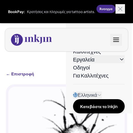
Άνοιγμα
BookPay:
Κρατήσεις και πληρωμές για tattoo artists.
Σχέδια
Καλλιτέχνες
Εργαλεία
Οδηγοί
←
Επιστροφή
Για Καλλιτέχνες
Ελληνικά
Κατεβάστε το Inkjin