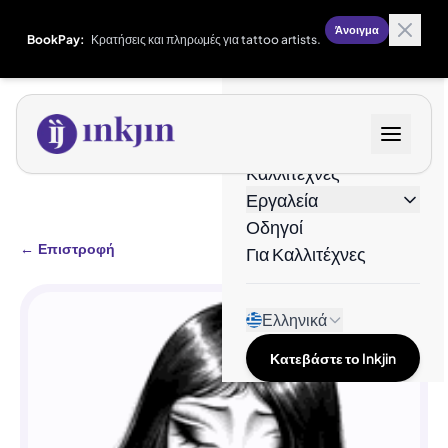
Άνοιγμα
BookPay:
Κρατήσεις και πληρωμές για tattoo artists.
Σχέδια
Καλλιτέχνες
Εργαλεία
Οδηγοί
←
Επιστροφή
Για Καλλιτέχνες
Ελληνικά
Κατεβάστε το Inkjin