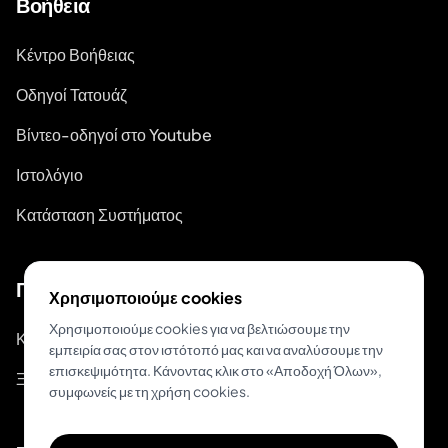
Βοήθεια
Κέντρο Βοήθειας
Οδηγοί Τατουάζ
Βίντεο-οδηγοί στο Youtube
Ιστολόγιο
Κατάσταση Συστήματος
Για Tattoo Artists
Χρησιμοποιούμε cookies
Χρησιμοποιούμε cookies για να βελτιώσουμε την
Κράτηση & Πληρωμή
εμπειρία σας στον ιστότοπό μας και να αναλύσουμε την
επισκεψιμότητα. Κάνοντας κλικ στο «Αποδοχή Όλων»,
Ξεκινήστε Κρατήσεις
συμφωνείς με τη χρήση cookies.