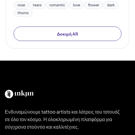
rose
tears
romantic
love
flower
dark
thorns
Δοκιμή AR
Ενδυναμώνουμε tattoo artists και λάτρεις του τατουάζ
σε όλο τον κόσμο. Η ολοκληρωμένη πλατφόρμα για
σύγχρονα στούντιο και καλλιτέχνες.