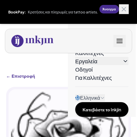
Άνοιγμα
BookPay:
Κρατήσεις και πληρωμές για tattoo artists.
Σχέδια
Καλλιτέχνες
Εργαλεία
Οδηγοί
←
Επιστροφή
Για Καλλιτέχνες
Ελληνικά
Κατεβάστε το Inkjin